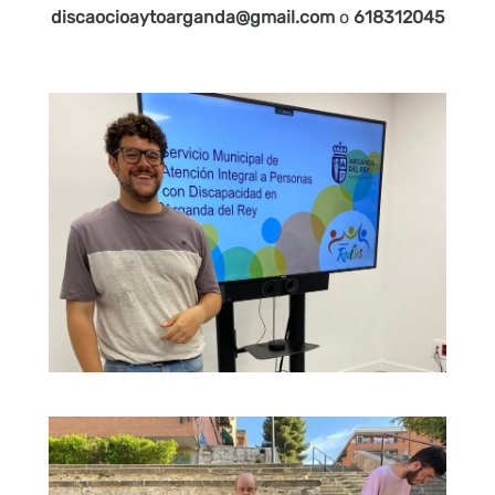
discaocioaytoarganda@gmail.com
o
618312045